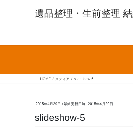
コ
ナ
ン
ビ
遺品整理・生前整理 
テ
ゲ
ン
ー
ツ
シ
へ
ョ
ス
ン
キ
に
ッ
移
プ
動
HOME
メディア
slideshow-5
2015年4月29日
/ 最終更新日時 :
2015年4月29日
slideshow-5