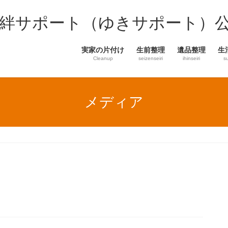
結絆サポート（ゆきサポート）
実家の片付け
生前整理
遺品整理
生
Cleanup
seizenseiri
ihinseiri
s
メディア