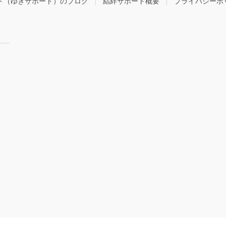
ト（ゆきサポート）のブログ
結絆サポート概要
プライバシーポ
right © 遺品整理・生前整理 結絆サポート（ゆきサポート）公式サイト All Rights Rese