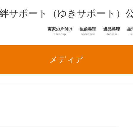
結絆サポート（ゆきサポート）
実家の片付け
生前整理
遺品整理
生
Cleanup
seizenseiri
ihinseiri
s
メディア