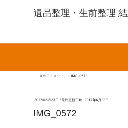
コ
ナ
ン
ビ
遺品整理・生前整理 
テ
ゲ
ン
ー
ツ
シ
へ
ョ
ス
ン
キ
に
ッ
移
プ
動
HOME
メディア
IMG_0572
2017年6月23日
/ 最終更新日時 :
2017年6月23日
IMG_0572