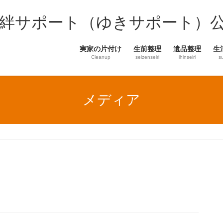
結絆サポート（ゆきサポート）
実家の片付け
生前整理
遺品整理
生
Cleanup
seizenseiri
ihinseiri
s
メディア