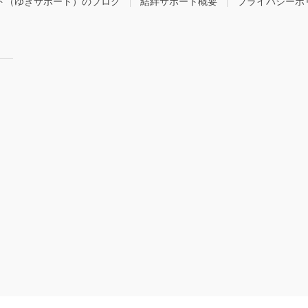
ト（ゆきサポート）のブログ
結絆サポート概要
プライバシーポ
right © 遺品整理・生前整理 結絆サポート（ゆきサポート）公式サイト All Rights Rese