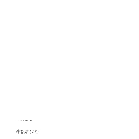
結絆サポート流整理術「モノを減らす・捨てるルール」
ペットシッター
ペットシッターとは
このような方にご利用いただいています
シッティングについて
シッティングサービス内容と費用
ペットシッター資格・許認可
ご相談フォーム
終活相談の窓口
終活とは
絆を結ぶ終活